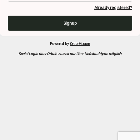
Already registered?
Signup
Powered by
OrderHi.com
Social Login über OAuth zurzeit nur über Lieferbuddy.de möglich