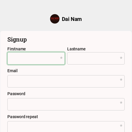
Dai Nam
Signup
Firstname
Lastname
Email
Password
Password repeat